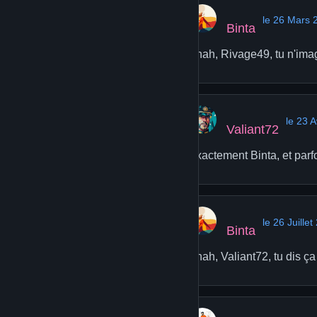
le 26 Mars 
Binta
Ahah, Rivage49, tu n'imag
le 23 A
Valiant72
Exactement Binta, et parfo
le 26 Juille
Binta
Ahah, Valiant72, tu dis ça 