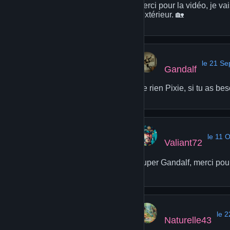
Merci pour la vidéo, je va
l'extérieur. 🏡
le 21 S
Gandalf
De rien Pixie, si tu as bes
le 11 
Valiant72
Super Gandalf, merci pour 
le 
Naturelle43