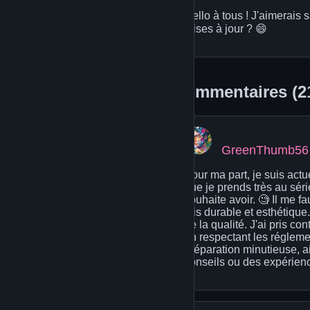
Hello à tous ! J'aimerais
mises à jour ? 😄
Commentaires (2
GreenThumb56
Pour ma part, je suis ac
que je prends très au séri
souhaite avoir. 🧐 Il me f
fois durable et esthétique
de la qualité. J'ai pris co
en respectant les régleme
préparation minutieuse, ai
conseils ou des expérienc