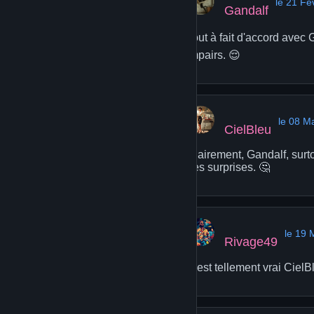
le 21 Fé
Gandalf
Tout à fait d'accord avec
impairs. 😌
le 08 M
CielBleu
Clairement, Gandalf, surto
des surprises. 🤔
le 19 
Rivage49
C'est tellement vrai CielB