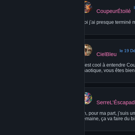
CoupeurÉtoilé
Moi j'ai presque terminé 
le 19 D
CielBleu
C'est cool à entendre Coup
chaotique, vous êtes bien
SerreL’Éscapa
Ah, pour ma part, j'suis u
semaine, ça va faire du bi