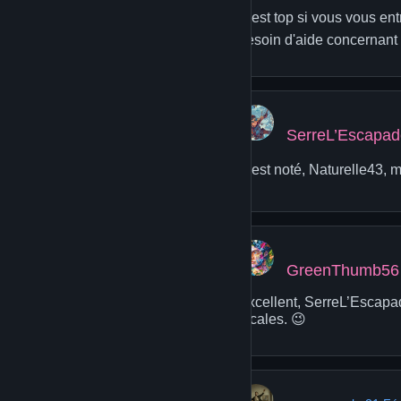
C'est top si vous vous ent
besoin d'aide concernant la
SerreL’Escapa
C'est noté, Naturelle43, m
GreenThumb56
Excellent, SerreL’Escapad
locales. 😉