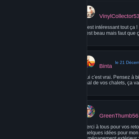
VinylCollector5
C'est intéressant tout ça 
c'est beau mais faut que ç
le 21 Déce
Binta
Oui c'est vrai. Pensez à b
final de vos chalets, ça va 
GreenThumb56
Merci à tous pour vos reto
quelques idées pour mon ja
l'aménagement extérieur 